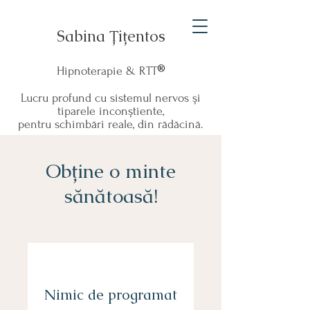
Sabina Țițentos
®
Hipnoterapie & RTT
Lucru profund cu sistemul nervos și
tiparele inconștiente,
pentru schimbări reale, din rădăcină.
Obține o minte
sănătoasă!
Nimic de programat