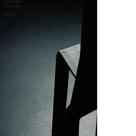
Dezvoltare
Personala
Relatii