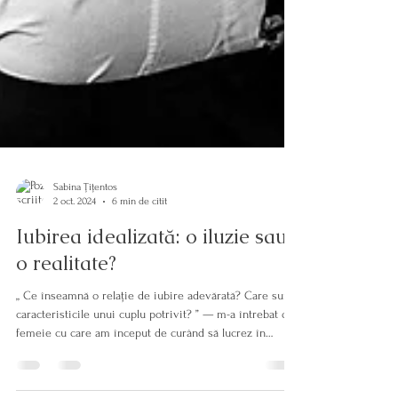
Sabina Țițentos
2 oct. 2024
6 min de citit
Iubirea idealizată: o iluzie sau
o realitate?
„ Ce înseamnă o relație de iubire adevărată? Care sunt
caracteristicile unui cuplu potrivit? ” — m-a întrebat o
femeie cu care am început de curând să lucrez în