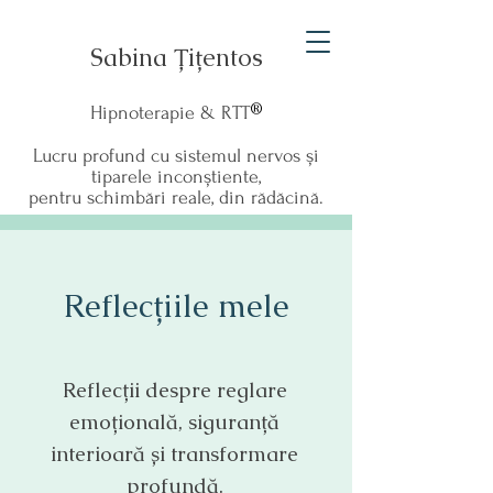
Sabina Țițentos
®
Hipnoterapie & RTT
Lucru profund cu sistemul nervos și
tiparele inconștiente,
pentru schimbări reale, din rădăcină.
Reflecțiile mele
Reflecții despre reglare
emoțională, siguranță
interioară și transformare
profundă.