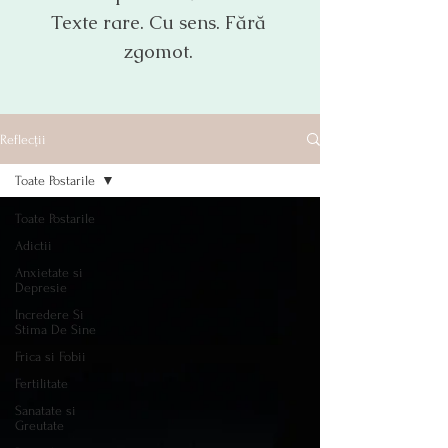
Texte rare. Cu sens. Fără
zgomot.
Reflecții
Toate Postarile
Toate Postarile
Adictii
Anxietate si
Depresie
Incredere Si
Stima De Sine
Frica si Fobii
Fertilitate
Sanatate si
Greutate