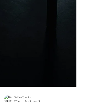
Sabina Țițentos