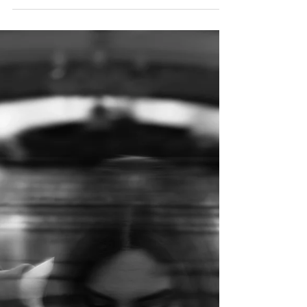
Regimul de alimentație sănătoasă este mult mai mult
decât ceea ce ai în farfurie; este despre ceea ce ai în
minte. Și, paradoxal, tocmai asta este vestea bună:
pentru că farfuria se schimbă greu când mintea trage
înapoi, dar mintea se poate schimba pentru totdeauna
atunci când înțelegi ce face, de ce face și ce are nevoie,
de fapt, ca să nu mai saboteze. Poate că ai încercat deja
diete, shake-uri, pastile, posturi și tot felul de reguli.
Sunt atât de multe „metode” în lume