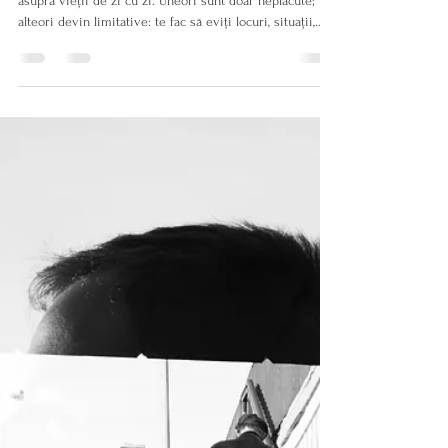
Sabina Țițentos
16 feb. 2021
6 min de citit
Depășește frica sau fobia
pentru totdeauna
Pentru mulți oameni, fricile și fobiile au un impact uriaș
asupra vieții de zi cu zi. Uneori sunt doar neplăcute;
alteori devin limitative: te fac să eviți locuri, situații,
oameni, experiențe. Există sute de fobii, iar în practica
mea, ca terapeut RTT, cele mai frecvente pe care le
întâlnesc sunt frica de pisici , câini , albine , insecte ,
dentist , apă , murdărie și forme de obsesiv-
compulsivitate , în care totul trebuie să fie „perfect” și
„în locul potrivit”. În acest a