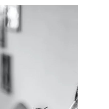
terapie. Întrebarea ei e una pe care o aud des, dar de
fiecare dată simt același lucru: oamenii nu suferă pentru
că nu iubesc. Suferă pentru că nu au fost învățați să
distingă între iubire și nevoie , între apropiere și
dependență, între maturitate și idealizare. În esență,
există două feluri de relații: relația imatu