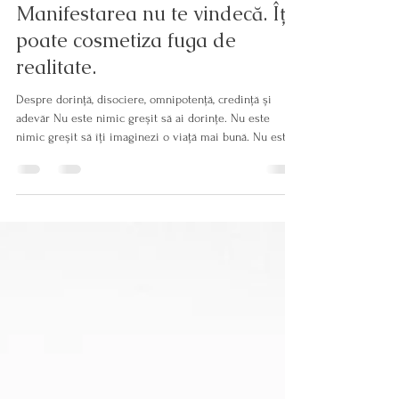
22 iul.
14 min de citit
Manifestarea nu te vindecă. Îți
poate cosmetiza fuga de
realitate.
Despre dorință, disociere, omnipotență, credință și
adevăr Nu este nimic greșit să ai dorințe. Nu este
nimic greșit să îți imaginezi o viață mai bună. Nu este
nimic greșit să îți clarifici direcția, să vizualizezi, să îți
observi gândurile, să lucrezi cu limbajul interior sau să
îți educi atenția. Problema nu este dorința. Problema
este momentul în care dorința devine religie personală.
Momentul în care fantezia ia locul realității. Momentul
în care durerea este tratată ca o