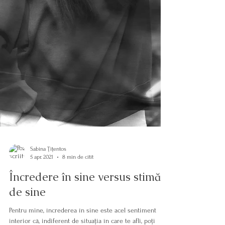
Sabina Țițentos