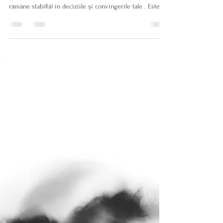
5 apr. 2021
8 min de citit
Încredere în sine versus stimă
de sine
Pentru mine, încrederea în sine este acel sentiment
interior că, indiferent de situația în care te afli, poți
rămâne stabil(ă) în deciziile și convingerile tale . Este
forma de siguranță care spune: „mă pot baza pe mine”.
Încrederea în sine înseamnă un angajament clar față de
propria voce , cu suficientă fermitate încât să nu lași pe
nimeni să te împingă într-o îndoială care nu îți aparține.
Interesant este că încrederea în sine se construiește ca
un circuit: încrederea în s