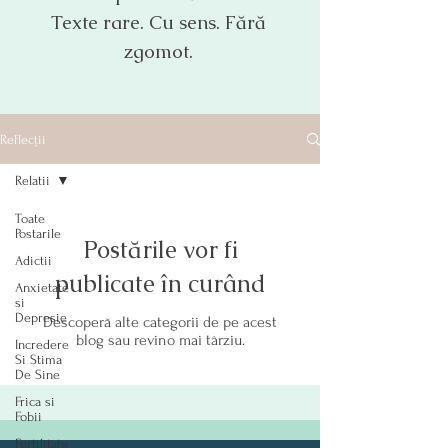
Texte rare. Cu sens. Fără
zgomot.
Reflecții
Relatii
Toate
Postarile
Postările vor fi
Adictii
publicate în curând
Anxietate
si
Depresie
Descoperă alte categorii de pe acest
blog sau revino mai târziu.
Incredere
Si Stima
De Sine
Frica si
Fobii
Fertilitate