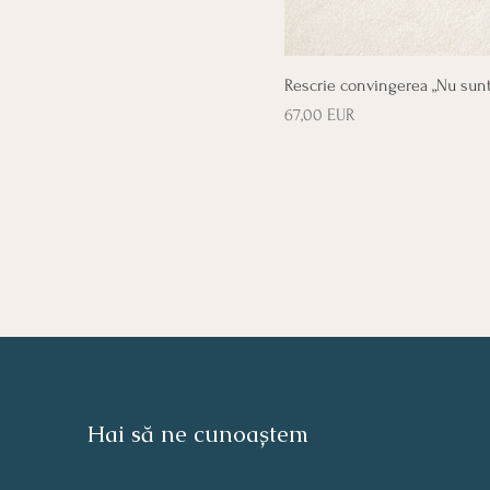
Rescrie convingerea „Nu sunt
Preț
67,00 EUR
Hai să ne cunoaștem