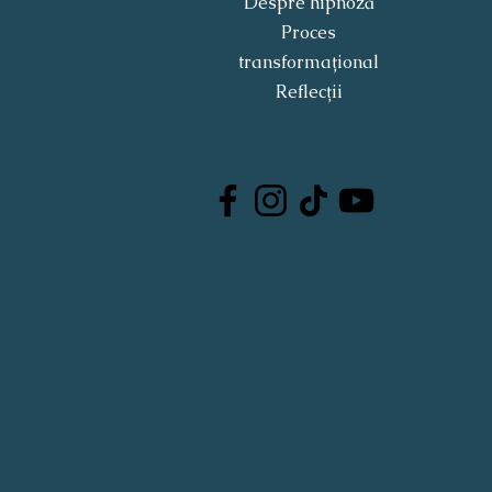
Despre hipnoză
Proces
transformațional
Reflecții