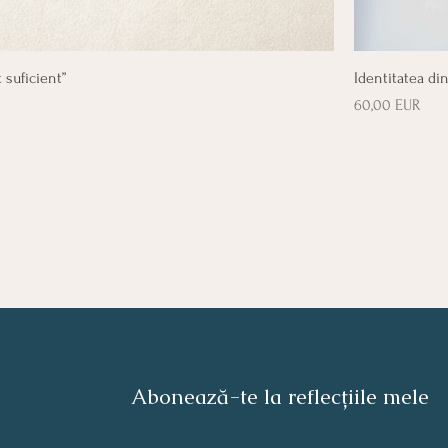
 suficient”
Identitatea di
Preț
60,00 EUR
Abonează-te la reflecțiile mele