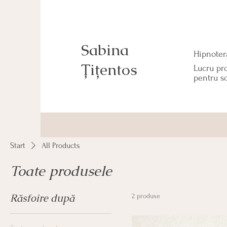
Sabina
Hipnoter
Țițentos
Lucru pro
pentru sc
Start
All Products
Toate produsele
Răsfoire după
2 produse