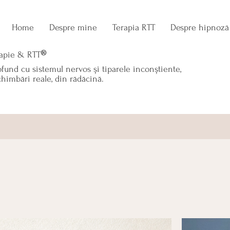
Home
Despre mine
Terapia RTT
Despre hipnoză
®
apie & RTT
fund cu sistemul nervos și tiparele inconștiente,
himbări reale, din rădăcină.