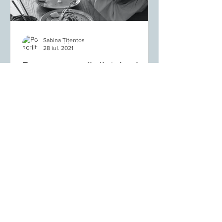
Sabina Țițentos
28 iul. 2021
De ce eșuează dietele și
cum poți păstra greutatea
dorită
Regimul de alimentație sănătoasă este
mult mai mult decât ceea ce ai în
farfurie; este despre ceea ce ai în
minte. Și, paradoxal, tocmai asta este
vestea bună: pentru că farfuria se
schimbă greu când mintea trage înapoi,
dar mintea se poate schimba pentru
totdeauna atunci când înțelegi ce face,
de ce face și ce are nevoie, de fapt, ca
să nu mai saboteze. Poate că ai încercat