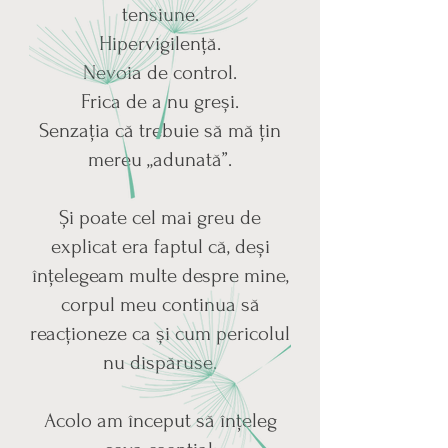
tensiune.
Hipervigilență.
Nevoia de control.
Frica de a nu greși.
Senzația că trebuie să mă țin
mereu „adunată”.
Și poate cel mai greu de
explicat era faptul că, deși
înțelegeam multe despre mine,
corpul meu continua să
reacționeze ca și cum pericolul
nu dispăruse.
Acolo am început să înțeleg