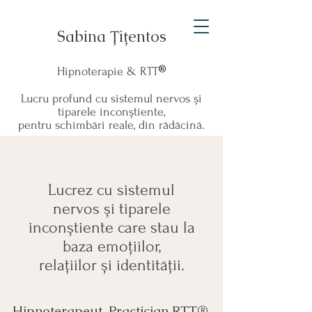
Sabina Țițentos
®
Hipnoterapie & RTT
Lucru profund cu sistemul nervos și
tiparele inconștiente,
pentru schimbări reale, din rădăcină.
Lucrez cu sistemul
nervos și tiparele
inconștiente care stau la
baza emoțiilor,
relațiilor
și identității.
Hipnoterapeut, Practician RTT®,