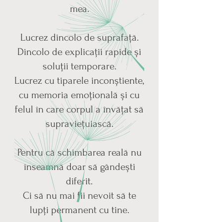
mea.
Lucrez dincolo de suprafață.
Dincolo de explicații rapide și
soluții temporare.
Lucrez cu tiparele inconștiente,
cu memoria emoțională și cu
felul în care corpul a învățat să
supraviețuiască.
Pentru că schimbarea reală nu
înseamnă doar să gândești
diferit.
Ci să nu mai fii nevoit să te
lupți permanent cu tine.