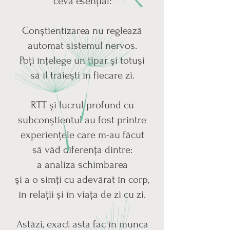
ceva esențial:
Conștientizarea nu reglează
automat sistemul nervos.
Poți înțelege un tipar și totuși
să îl trăiești în fiecare zi.
RTT și lucrul profund cu
subconștientul au fost printre
experiențele care m-au făcut
să văd diferența dintre:
a analiza schimbarea
și a o simți cu adevărat în corp,
în relații și în viața de zi cu zi.
Astăzi, exact asta fac în munca