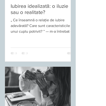
Iubirea idealizată: o iluzie
sau o realitate?
„ Ce înseamnă o relație de iubire
adevărată? Care sunt caracteristicile
unui cuplu potrivit? ” — m-a întrebat o
femeie cu care am început de curând
să lucrez în terapie. Întrebarea ei e una
pe care o aud des, dar de fiecare dată
simt același lucru: oamenii nu suferă
pentru că nu iubesc. Suferă pentru că
nu au fost învățați să distingă între
iubire și nevoie , între apropiere și
dependență, între maturitate și
idealizare. În esență, există două feluri
de relații: relația imatu