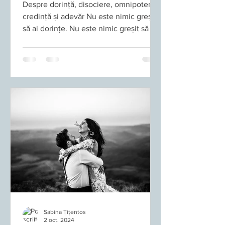
Despre dorință, disociere, omnipotență,
credință și adevăr Nu este nimic greșit
să ai dorințe. Nu este nimic greșit să îți
imaginezi o viață mai bună. Nu este
nimic greșit să îți clarifici direcția, să
vizualizezi, să îți observi gândurile, să
lucrezi cu limbajul interior sau să îți
educi atenția. Problema nu este dorința.
Problema este momentul în care
dorința devine religie personală.
Momentul în care fantezia ia locul
realității. Momentul în care durerea este
tratată ca o
Sabina Țițentos
2 oct. 2024