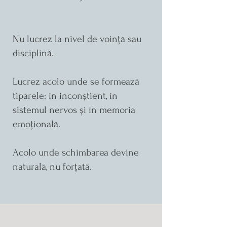
Nu lucrez la nivel de voință sau
disciplină.
Lucrez acolo unde se formează
tiparele: în inconștient, în
sistemul nervos și în memoria
emoțională.
Acolo unde schimbarea devine
naturală, nu forțată.